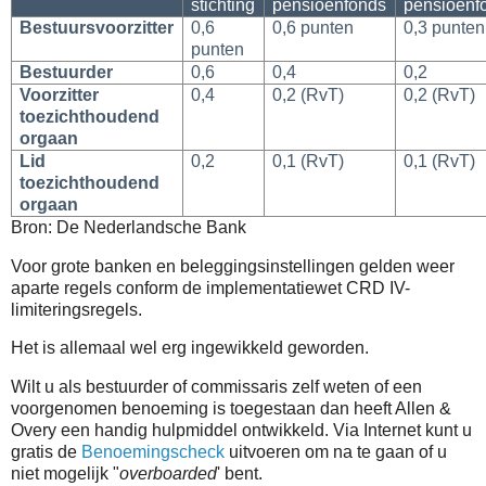
stichting
pensioenfonds
pensioenf
Bestuursvoorzitter
0,6
0,6 punten
0,3 punten
punten
Bestuurder
0,6
0,4
0,2
Voorzitter
0,4
0,2 (RvT)
0,2 (RvT)
toezichthoudend
orgaan
Lid
0,2
0,1 (RvT)
0,1 (RvT)
toezichthoudend
orgaan
Bron: De Nederlandsche Bank
Voor grote banken en beleggingsinstellingen gelden weer
aparte regels conform de implementatiewet CRD IV-
limiteringsregels.
Het is allemaal wel erg ingewikkeld geworden.
Wilt u als bestuurder of commissaris zelf weten of een
voorgenomen benoeming is toegestaan dan heeft Allen &
Overy een handig hulpmiddel ontwikkeld. Via Internet kunt u
gratis de
Benoemingscheck
uitvoeren om na te gaan of u
niet mogelijk "
overboarded
' bent.