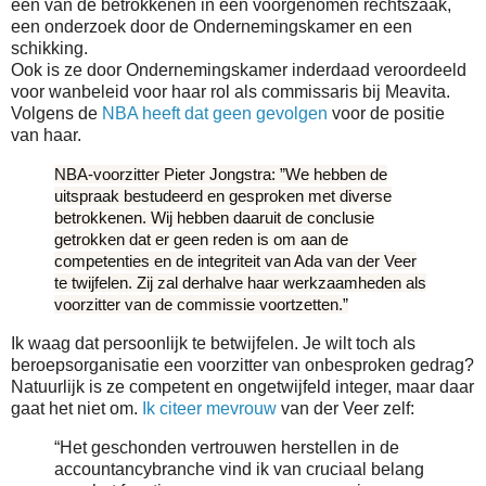
een van de betrokkenen in een voorgenomen rechtszaak,
een onderzoek door de Ondernemingskamer en een
schikking.
Ook is ze door Ondernemingskamer inderdaad veroordeeld
voor wanbeleid voor haar rol als commissaris bij Meavita.
Volgens de
NBA heeft dat geen gevolgen
voor de positie
van haar.
NBA-voorzitter Pieter Jongstra: ”We hebben de
uitspraak bestudeerd en gesproken met diverse
betrokkenen. Wij hebben daaruit de conclusie
getrokken dat er geen reden is om aan de
competenties en de integriteit van Ada van der Veer
te twijfelen. Zij zal derhalve haar werkzaamheden als
voorzitter van de commissie voortzetten.”
Ik waag dat persoonlijk te betwijfelen. Je wilt toch als
beroepsorganisatie een voorzitter van onbesproken gedrag?
Natuurlijk is ze competent en ongetwijfeld integer, maar daar
gaat het niet om.
Ik citeer mevrouw
van der Veer zelf:
“
Het geschonden vertrouwen herstellen in de
accountancybranche vind ik van cruciaal belang