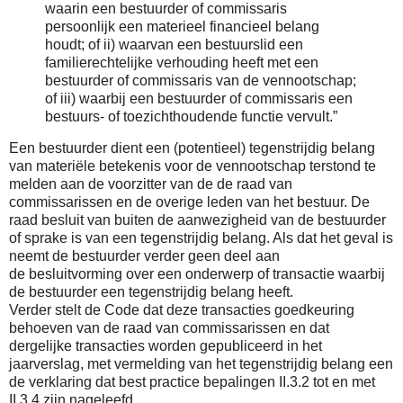
waarin een bestuurder of commissaris
persoonlijk een materieel financieel belang
houdt; of ii) waarvan een bestuurslid een
familierechtelijke verhouding heeft met een
bestuurder of commissaris van de vennootschap;
of iii) waarbij een bestuurder of commissaris een
bestuurs- of toezichthoudende functie vervult.”
Een bestuurder dient een (potentieel) tegenstrijdig belang
van materiële betekenis voor de vennootschap terstond te
melden aan de voorzitter van de de raad van
commissarissen en de overige leden van het bestuur. De
raad besluit van buiten de aanwezigheid van de bestuurder
of sprake is van een tegenstrijdig belang. Als dat het geval is
neemt de bestuurder verder geen deel aan
de besluitvorming over een onderwerp of transactie waarbij
de bestuurder een tegenstrijdig belang heeft.
Verder stelt de Code dat deze transacties goedkeuring
behoeven van de raad van commissarissen en dat
dergelijke transacties worden gepubliceerd in het
jaarverslag, met
vermelding van het tegenstrijdig belang een
de verklaring dat best practice bepalingen II.3.2 tot en met
II.3.4 zijn nageleefd.