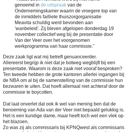
genoemd in
de uitspraak
van de
Ondernemingskamer waarin de vroegere top van
de inmiddels failliete thuiszorgorganisatie
Meavita schuldig werd bevonden aan
'wanbeleid'. Zij bleven afgelopen donderdag 19
november collectief weg bij de presentatie door
Van der Veer over het voorgenomen
werkprogramma van haar commissie."
Deze zaak ligt wat mij betreft genuanceerder.
Allereerst begrijp ik niet dat je botweg wegblijft bij een
presentatie. Waarom is deze zaak niet vooraf besproken?
Ten tweede hebben de grote kantoren allerlei ingangen bij
de NBA om al bij de samenstelling van de commissie hun
bezwaren te uiten. Dat hoeft allemaal niet achteraf door de
commissie te boycotten.
Dat laat onverlet dat ook ik wel van mening ben dat de
benoeming van Ada van der Veer niet bepaald gelukkig is.
Het is een kundige dame, maar heeft toch wel een vlek op
het blazoen.
Zo was zij als commissaris bij KPNQwest als commissaris