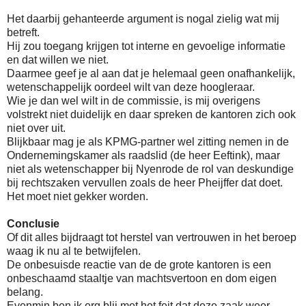
Het daarbij gehanteerde argument is nogal zielig wat mij
betreft.
Hij zou toegang krijgen tot interne en gevoelige informatie
en dat willen we niet.
Daarmee geef je al aan dat je helemaal geen onafhankelijk,
wetenschappelijk oordeel wilt van deze hoogleraar.
Wie je dan wel wilt in de commissie, is mij overigens
volstrekt niet duidelijk en daar spreken de kantoren zich ook
niet over uit.
Blijkbaar mag je als KPMG-partner wel zitting nemen in de
Ondernemingskamer als raadslid (de heer Eeftink), maar
niet als wetenschapper bij Nyenrode de rol van deskundige
bij rechtszaken vervullen zoals de heer Pheijffer dat doet.
Het moet niet gekker worden.
Conclusie
Of dit alles bijdraagt tot herstel van vertrouwen in het beroep
waag ik nu al te betwijfelen.
De onbesuisde reactie van de de grote kantoren is een
onbeschaamd staaltje van machtsvertoon en dom eigen
belang.
Evenmin ben ik erg blij met het feit dat deze zaak weer