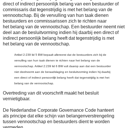
direct of indirect persoonlijk belang van een bestuurder of
commissaris dat tegenstrijdig is met het belang van de
vennootschap. Bij de vervulling van hun taak dienen
bestuurders en commissarissen zich te richten naar
het belang van de vennootschap. Een bestuurder neemt niet
deel aan de besluitvorming indien hij daarbij een direct of
indirect persoonlijk belang heeft dat tegenstrijdig is met
het belang van de vennootschap.
Artikel 2:239 lid 5 BW bepaalt allereerst dat de bestuurders zich bij de
vervulling van hun taak dienen te richten naar het belang van de
vennootschap. Artikel 2:239 lid 6 BW vult daarop aan dat een bestuurder
niet deelneemt aan de beraadslaging en besluitvorming indien hij daarbij
een direct of indirect persoonlijk belang heeft dat tegenstrijdig is met het
belang van de vennootschap.
Overtreding van dit voorschrift maakt het besluit
vernietigbaar.
De Nederlandse Corporate Governance Code hanteert
als
principe dat elke schijn van belangenverstrengeling
tussen vennootschap en
bestuurders dient
te worden
vermeden.