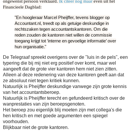
ongewenst persoon verklaard.
Ik citeer nog maar
even uit het
Financieele Dagblad:
"En hoogleraar Marcel Pheijffer, tevens blogger op
Accountant.nl, treedt op als getuige deskundige in
rechtszaken tegen accountantskantoren. Om die
reden zouden de kantoren niet willen de commissie
toegang krijgt tot ‘interne en gevoelige informatie’ over
hun organisatie."
De Telegraaf spreekt overigens over de "luis in de pels", een
typering die bij mij niet erg positief over komt, maar wel
aangeeft dat de grote vier kantoren hem niet zien zitten.
Alleen al deze redenering van deze kantoren geeft aan dat
ze absoluut niet tegen kritiek kunnen.
Natuurlijk is Pheijffer deskundige vanwege zijn grote kennis
van het accountantsberoep.
Natuurlijk is Pheijffer terecht en gefundeerd kritisch over de
wanprestaties van zijn beroepsgenoten.
Het beroep zou eigenlijk blij moeten zijn met collega's die
hen kritisch en met goede argumenten een spiegel
voorhouden.
Blijkbaar niet de grote kantoren.