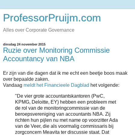
ProfessorPruijm.com
Alles over Corporate Governance
dinsdag 24 november 2015
Ruzie over Monitoring Commissie
Accountancy van NBA
Er zijn van die dagen dat ik me echt een beetje boos maak
over bepaalde zaken.
Vandaag
meldt het Financieele Dagblad
het volgende:
"D
e vier grote accountantskantoren (PwC,
KPMG, Deloitte, EY) hebben een p
robleem met
de rol van de monitoringcommissie van de
beroepsvereniging van accountants NBA. Zij
richten hun pijlen nu met name op v
oorzitter Ada
van de Veer, die als voormalig commissaris bij
zorgconcern Meavita ter discussie staat.
Dat