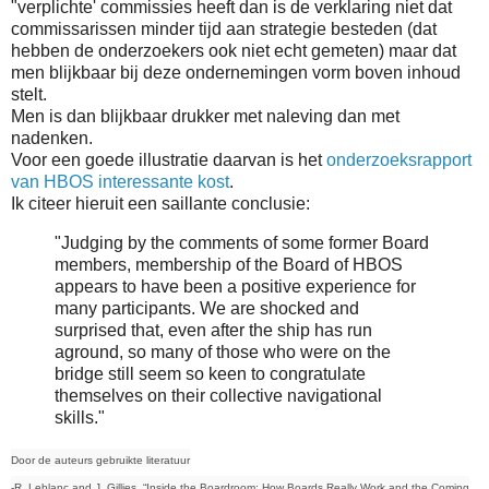
"verplichte' commissies heeft dan is de verklaring niet dat
commissarissen minder tijd aan strategie besteden (dat
hebben de onderzoekers ook niet echt gemeten) maar dat
men blijkbaar bij deze ondernemingen vorm boven inhoud
stelt.
Men is dan blijkbaar drukker met naleving dan met
nadenken.
Voor een goede illustratie daarvan is het
onderzoeksrapport
van HBOS interessante kost
.
Ik citeer hieruit een saillante conclusie:
"Judging by the comments of some former Board
members, membership of the Board of HBOS
appears to have been a positive experience for
many participants. We are shocked and
surprised that, even after the ship has run
aground, so many of those who were on the
bridge still seem so keen to congratulate
themselves on their collective navigational
skills."
Door de auteurs gebruikte literatuur
-R. Leblanc and J. Gillies, “Inside the Boardroom: How Boards Really Work and the Coming