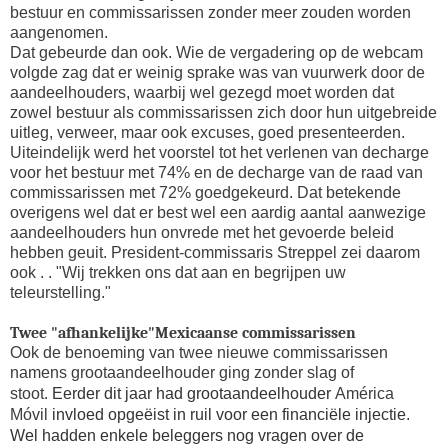
bestuur en commissarissen zonder meer zouden worden
aangenomen.
Dat gebeurde dan ook. Wie de vergadering op de webcam
volgde zag dat er weinig sprake was van vuurwerk door de
aandeelhouders, waarbij wel gezegd moet worden dat
zowel bestuur als commissarissen zich door hun uitgebreide
uitleg, verweer, maar ook excuses, goed presenteerden.
Uiteindelijk werd het voorstel tot het verlenen van decharge
voor het bestuur met 74% en de decharge van de raad van
commissarissen met 72% goedgekeurd. Dat betekende
overigens wel dat er best wel een aardig aantal aanwezige
aandeelhouders hun onvrede met het gevoerde beleid
hebben geuit. President-commissaris Streppel zei daarom
ook . . "Wij trekken ons dat aan en begrijpen uw
teleurstelling."
Twee "afhankelijke"Mexicaanse commissarissen
Ook de benoeming van twee nieuwe commissarissen
namens grootaandeelhouder ging zonder slag of
stoot.
Eerder dit jaar had grootaandeelhouder
América
Móvil
invloed opgeëist in ruil voor een financiële injectie.
Wel hadden enkele beleggers nog vragen over de