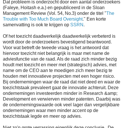
Dat probleem is onderzocht door een aantal onderzoekers
(Faleye, Hoitash e.a.) en gepubliceerd in de Sloan
Management Review (Vol. 54, No.3) onder de titel "
The
Trouble with Too Much Board Oversight
." Een korte
samenvatting is ook te krijgen op
SSRN
.
Of het toezicht daadwerkelijk daadwerkelijk verbeterd is
wordt door de onderzoekers bevestigend beantwoord.
Voor wat betreft de tweede vraag is het antwoord dat
hiervoor toezicht niet belangrijk is maar met name de
adviesfunctie van de raad. Als de raad zich minder bezig
houdt met toezicht en meer met (strategisch) advies, met
name om de CEO aan te moedigen zich meer bezig te
houden met innovatieve projecten met een hoger risico.
Bij ondernemingen waar de raad dat niet deed en waar de
toezichtstaak prevaleert gaat de innovatie achteruit. Deze
ondernemingen investeerden minder in Research &amp;
Development en verwierven minder patenten. Daarbij was
de ondernemingswaarde ook veel lager dan vergelijkbare
ondernemingen waar men minder accent op de
toezichtstaak legde en meer op advies.
Niet zo'n grote verrassing eigenlijk deze conclusie.
De