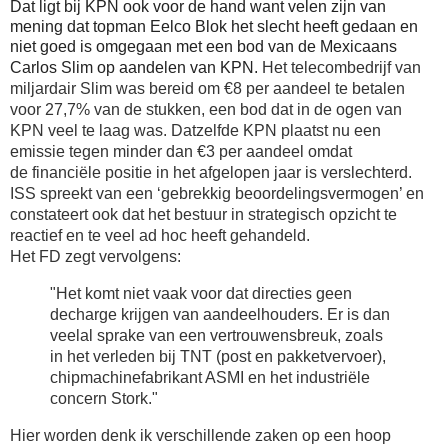
Dat ligt bij KPN ook voor de hand want velen zijn van
mening dat topman Eelco Blok het slecht heeft gedaan en
niet goed is omgegaan
met een bod van de Mexicaans
Carlos Slim op aandelen van KPN.
Het telecombedrijf van
miljardair Slim was bereid om €8 per aandeel te betalen
voor 27,7% van de stukken, een bod dat in de ogen van
KPN veel te laag was. Datzelfde KPN plaatst nu een
emissie tegen minder dan €3 per aandeel omdat
de
financiële
positie in het afgelopen jaar is verslechterd.
ISS spreekt van een ‘gebrekkig beoordelingsvermogen’ en
constateert ook dat het bestuur in strategisch opzicht te
reactief en te veel ad hoc heeft gehandeld.
Het FD zegt vervolgens:
"Het komt niet vaak voor dat directies geen
decharge krijgen van aandeelhouders. Er is dan
veelal sprake van een vertrouwensbreuk, zoals
in het verleden bij TNT (post en pakketvervoer),
chipmachinefabrikant ASMI en het industriële
concern Stork."
Hier worden denk ik verschillende zaken op een hoop