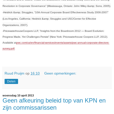
Revolution in Corporate Governance” (Mississauga, Ontario: John Wiley &amp; Sons, 2005).
-Heidrick &amp; Struggles, “10th Annual Corporate Board Effectiveness Study 2006-2007”
(Los Angeles, California: Heidrick &amp; Struggles and USC/Center for Effective
Organizations, 2007).
-PricewaterhouseCoopers LLP, “Insights from the Boardroom 2012 — Board Evolution:
Progress Made, Yet Challenges Persist” (New York: Pricewaterhouse Coopers LLP, 2012).
Available at
pwc.com/us/en/financial-services/events/assets/pwc-annual-corporate-directors-
survey.pdf
.
Ruud Pruijm
op
16:10
Geen opmerkingen:
Delen
woensdag 10 april 2013
Geen afkeuring beleid top van KPN en
zijn commissarissen