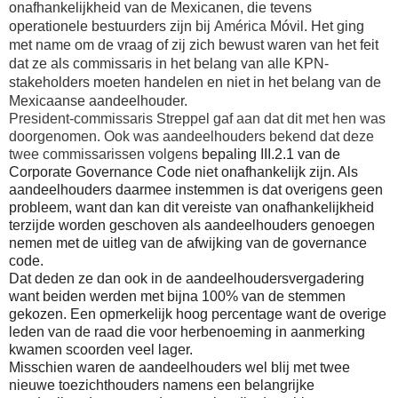
onafhankelijkheid van de Mexicanen, die tevens
operationele bestuurders zijn bij
América
Móvil. Het ging
met name om de vraag of zij zich bewust waren van het feit
dat ze als commissaris in het belang van alle KPN-
stakeholders moeten handelen en niet in het belang van de
Mexicaanse aandeelhouder.
President-commissaris Streppel gaf aan dat dit met hen was
doorgenomen. Ook was aandeelhouders bekend dat deze
twee commissarissen
volgens
bepaling III.2.1 van de
Corporate Governance Code niet onafhankelijk zijn. Als
aandeelhouders daarmee instemmen is dat overigens geen
probleem, want dan kan dit vereiste van onafhankelijkheid
terzijde worden geschoven als aandeelhouders genoegen
nemen met de uitleg van de afwijking van de governance
code.
Dat deden ze dan ook in de aandeelhoudersvergadering
want beiden werden met bijna 100% van de stemmen
gekozen. Een opmerkelijk hoog percentage want de overige
leden van de raad die voor herbenoeming in aanmerking
kwamen scoorden veel lager.
Misschien waren de aandeelhouders wel blij met twee
nieuwe toezichthouders namens een belangrijke