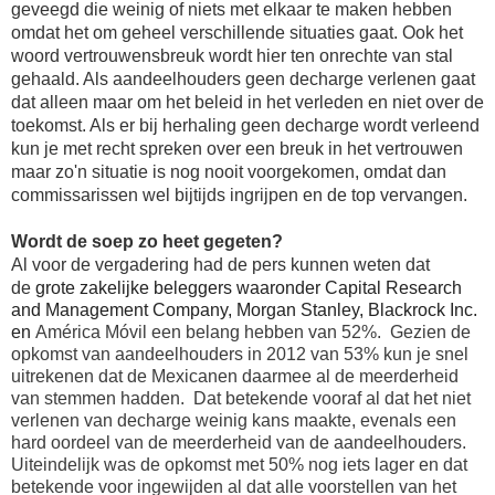
geveegd die weinig of niets met elkaar te maken hebben
omdat het om geheel verschillende situaties gaat. Ook het
woord vertrouwensbreuk wordt hier ten onrechte van stal
gehaald. Als aandeelhouders geen decharge verlenen gaat
dat alleen maar om het beleid in het verleden en niet over de
toekomst. Als er bij herhaling geen decharge wordt verleend
kun je met recht spreken over een breuk in het
vertrouwen
maar zo'n situatie is nog nooit voorgekomen, omdat dan
commissarissen wel bijtijds ingrijpen en de top vervangen.
Wordt de soep zo heet gegeten?
Al voor de vergadering had de pers kunnen weten dat
de
grote zakelijke beleggers waaronder Capital Research
and Management Company, Morgan Stanley, Blackrock Inc.
en
América Móvil een belang hebben van 52%. Gezien de
opkomst van aandeelhouders in 2012 van 53% kun je snel
uitrekenen dat de Mexicanen daarmee al de meerderheid
van stemmen hadden. Dat betekende vooraf al dat het niet
verlenen van decharge weinig kans maakte, evenals een
hard oordeel van de meerderheid van de aandeelhouders.
Uiteindelijk was de opkomst met 50% nog iets lager en dat
betekende voor ingewijden al dat alle voorstellen van het