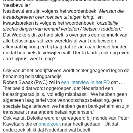
‘nestbevuiler’.
Nestbevuilers zijn volgens het woordenboek
"Mensen die
kwaadspreken over mensen uit eigen kring,"
en
kwaadspreken is volgens het woordenboek
"opzettelijk
slechte dingen van iemand vertellen / kletsen / roddelen."
Dat Weekers dit zo hard stelt is overigens een kenmerk van
alle belastingparadijzen wereldwijd want die beweren
allemaal bij hoog en bij laag dat ze zich aan de wet houden
en dat hen niets te verwijten valt. Denk daarbij ook nog even
aan Cyprus, weet u nog?
Ook vanuit het bedrijfsleven wordt echter geageerd tegen de
benaming belastingparadijs.
Robert Swaak (PwC) zei in
een interview in het FD
dat . . .
"
het beeld dat wordt opgeroepen, dat Nederland een
belastingparadijs is, 'volledig misplaatst'. ‘We hebben geen
algemeen laag tarief voor vennootschapsbelasting, geen
speciale lage tarieven, we hebben geen bankgeheim en zijn
transparant naar andere belastingdiensten.'
Ook vanuit Deloitte werd er gereageerd bij monde van Peter
Kavelaars die er
onderzoek
naar heeft gedaan.
"Uit dat
onderzoek blijkt dat Nederland wat betreft