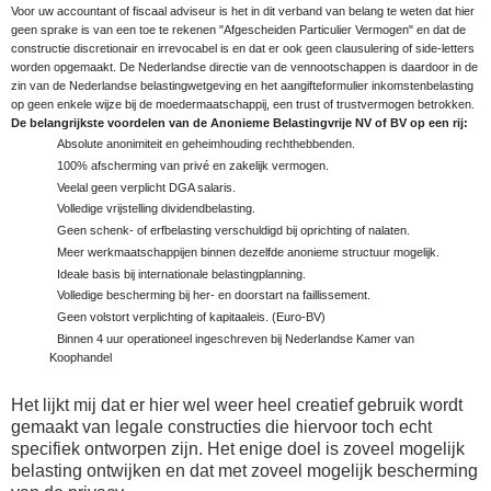
Voor uw accountant of fiscaal adviseur is het in dit verband van belang te weten dat hier
geen sprake is van een toe te rekenen "Afgescheiden Particulier Vermogen" en dat de
constructie discretionair en irrevocabel is en dat er ook geen clausulering of side-letters
worden opgemaakt. De Nederlandse directie van de vennootschappen is daardoor in de
zin van de Nederlandse belastingwetgeving en het aangifteformulier inkomstenbelasting
op geen enkele wijze bij de moedermaatschappij, een trust of trustvermogen betrokken.
De belangrijkste voordelen van de Anonieme Belastingvrije NV of BV op een rij:
Absolute anonimiteit en geheimhouding rechthebbenden.
100% afscherming van privé en zakelijk vermogen.
Veelal geen verplicht DGA salaris.
Volledige vrijstelling dividendbelasting.
Geen schenk- of erfbelasting verschuldigd bij oprichting of nalaten.
Meer werkmaatschappijen binnen dezelfde anonieme structuur mogelijk.
Ideale basis bij internationale belastingplanning.
Volledige bescherming bij her- en doorstart na faillissement.
Geen volstort verplichting of kapitaaleis. (Euro-BV)
Binnen 4 uur operationeel ingeschreven bij Nederlandse Kamer van
Koophandel
Het lijkt mij dat er hier wel weer heel creatief gebruik wordt
gemaakt van legale constructies die hiervoor toch echt
specifiek ontworpen zijn. Het enige doel is zoveel mogelijk
belasting ontwijken en dat met
zoveel mogelijk bescherming