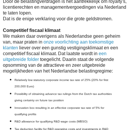
Door de belastingverdragen is het aantrekkelijk om royalty's,
licentierechten en managementvergoedingen via Nederland
te laten lopen.
Dat is de enige verklaring voor die grote geldstromen.
Competitief fiscaal klimaat
We maken daar overigens als Nederlandse geen geheim
van, maar praten in
onze voorlichting aan toekomstige
klanten
liever over een gunstig vestigingsklimaat en een
competitief fiscaal klimaat. Dat laatste wordt in
een
uitgebreide folder
toegelicht. Daarin staat de volgende
opsomming van de attractieve en zeer uitgebreide
mogelijkheden van het Nederlandse belastingregime:
Relatively low statutory corporate income tax rate of 25% (20% for first
200,000 Euro)
Possibility of obtaining advance tax rulings from the Dutch tax authorities
giving certainty on future tax position
Innovation box resulting in an effective corporate tax rate of 5% for
qualifying profits
R&D allowance for qualifying R&D wage costs (WBSO)
Tax deduction facility for R&D operating costs and investments in R&D