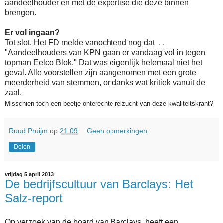
aandeelhouder en met de expertise die deze binnen
brengen.
Er vol ingaan?
Tot slot. Het FD melde vanochtend nog dat . .
"Aandeelhouders van KPN gaan er vandaag vol in tegen
topman Eelco Blok." Dat was eigenlijk helemaal niet het
geval. Alle voorstellen zijn aangenomen met een grote
meerderheid van stemmen, ondanks wat kritiek vanuit de
zaal.
Misschien toch een beetje onterechte relzucht van deze kwaliteitskrant?
Ruud Pruijm
op
21:09
Geen opmerkingen:
Delen
vrijdag 5 april 2013
De bedrijfscultuur van Barclays: Het
Salz-report
Op verzoek van de board van Barclays, heeft een