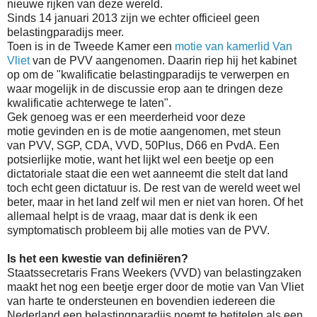
nieuwe rijken van deze wereld.
Sinds 14 januari 2013 zijn we echter officieel geen
belastingparadijs meer.
Toen is in de Tweede Kamer een
motie van kamerlid Van
Vliet
van de PVV aangenomen.
Daarin riep hij het kabinet
op om de "kwalificatie belastingparadijs te verwerpen en
waar mogelijk in de discussie erop aan te dringen deze
kwalificatie achterwege te laten".
Gek genoeg was er een meerderheid voor deze
motie
gevinden en is de motie aangenomen, met steun
van
PVV, SGP, CDA, VVD, 50Plus, D66 en PvdA. Een
potsierlijke motie, want het lijkt wel een beetje op een
dictatoriale staat die een wet aanneemt die stelt dat land
toch echt geen dictatuur is. De rest van de wereld weet wel
beter, maar in het land zelf wil men er niet van horen. Of het
allemaal helpt is de vraag, maar dat is denk ik een
symptomatisch probleem bij alle moties van de PVV.
Is het een kwestie van
definiëren?
Staatssecretaris Frans Weekers (VVD) van belastingzaken
maakt het nog een beetje erger door de motie van Van Vliet
van harte te ondersteunen en bovendien iedereen die
Nederland een belastingparadijs noemt te betitelen als een