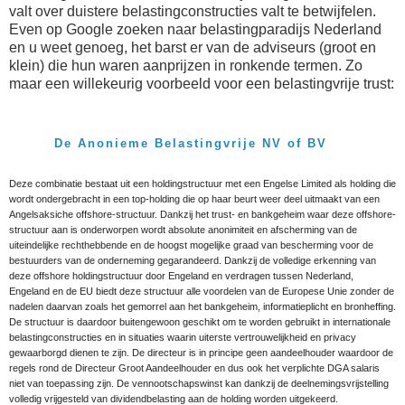
valt over duistere belastingconstructies valt te betwijfelen.
Even op Google zoeken naar belastingparadijs Nederland
en u weet genoeg, het barst er van de adviseurs (groot en
klein) die hun waren aanprijzen in ronkende termen. Zo
maar een willekeurig voorbeeld voor een belastingvrije trust:
De Anonieme Belastingvrije NV of BV
Deze combinatie bestaat uit een holdingstructuur met een Engelse Limited als holding die
wordt ondergebracht in een top-holding die op haar beurt weer deel uitmaakt van een
Angelsaksiche offshore-structuur. Dankzij het trust- en bankgeheim waar deze offshore-
structuur aan is onderworpen wordt absolute anonimiteit en afscherming van de
uiteindelijke rechthebbende en de hoogst mogelijke graad van bescherming voor de
bestuurders van de onderneming gegarandeerd. Dankzij de volledige erkenning van
deze offshore holdingstructuur door Engeland en verdragen tussen Nederland,
Engeland en de EU biedt deze structuur alle voordelen van de Europese Unie zonder de
nadelen daarvan zoals het gemorrel aan het bankgeheim, informatieplicht en bronheffing.
De structuur is daardoor buitengewoon geschikt om te worden gebruikt in internationale
belastingconstructies en in situaties waarin uiterste vertrouwelijkheid en privacy
gewaarborgd dienen te zijn. De directeur is in principe geen aandeelhouder waardoor de
regels rond de Directeur Groot Aandeelhouder en dus ook het verplichte DGA salaris
niet van toepassing zijn. De vennootschapswinst kan dankzij de deelnemingsvrijstelling
volledig vrijgesteld van dividendbelasting aan de holding worden uitgekeerd.