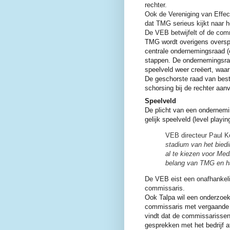
rechter.
Ook de Vereniging van Effec
dat TMG serieus kijkt naar 
De VEB betwijfelt of de com
TMG wordt overigens oversp
centrale ondernemingsraad 
stappen.
De ondernemingsra
speelveld weer creëert, waar
De geschorste raad van bestu
schorsing bij de rechter aan
Speelveld
De plicht van een ondernemi
gelijk speelveld (level play
VEB directeur Paul K
stadium van het biedi
al te kiezen voor Medi
belang van TMG en ha
De VEB eist een onafhankel
commissaris.
Ook Talpa wil een onderzoek 
commissaris met vergaande b
vindt dat de commissarissen
gesprekken met het bedrijf a