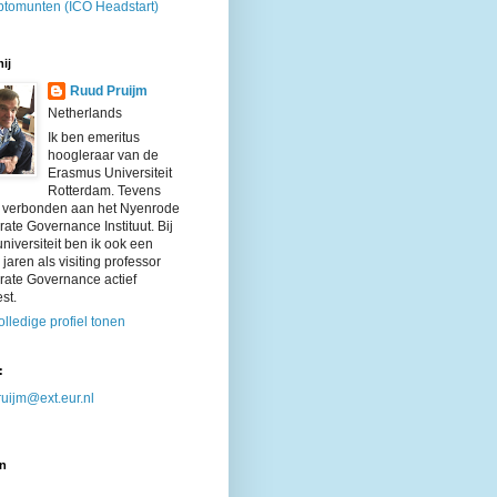
ptomunten (ICO Headstart)
ij
Ruud Pruijm
Netherlands
Ik ben emeritus
hoogleraar van de
Erasmus Universiteit
Rotterdam. Tevens
k verbonden aan het Nyenrode
ate Governance Instituut. Bij
niversiteit ben ik ook een
 jaren als visiting professor
rate Governance actief
st.
olledige profiel tonen
:
uijm@ext.eur.nl
n