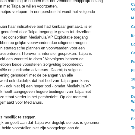
dan rekening te houden met het vennootschappelijk belang
Co
 met Talpa te willen voortzetten.
G
netjes verlopen. In een persbericht wordt het volgende
M 
nuari haar indicatieve bod had kenbaar gemaakt, is er
Co
ld gecreëerd door Talpa toegang te geven tot dezelfde
E-
e het consortium Mediahuis/VP Exploitatie toegang
ebben op gelijke voorwaarden due diligence mogen
E
un strategische plannen en voorwaarden voor een
C
resenteren. Hierover is intensief gesproken. Talpa is
teld een voorstel te doen.'
Vervolgens hebben de
Fo
bben beide voorstellen 'zorgvuldig beoordeeld',
ële en juridische adviseurs. Daarbij is volgens
Pr
kening gehouden' met de belangen van alle
10
 werd ook duidelijk dat het bod van Talpa geen kans
n - ook niet bij een hoger bod - omdat Mediahuis/VP
Th
lijk heeft aangegeven hogere biedingen van Talpa niet
 zo staat verder in het persbericht. Op dat moment
De
W
gemaakt voor Mediahuis.
W
is moeilijk te zeggen.
E
ijk en geeft aan dat Talpa wel degelijk serieus is genomen.
Th
 beide voorstellen niet zijn voorgelegd aan de