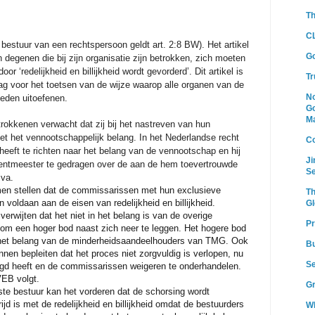
T
CL
 bestuur van een rechtspersoon geldt art. 2:8 BW). Het artikel
G
 degenen die bij zijn organisatie zijn betrokken, zich moeten
r ‘redelijkheid en billijkheid wordt gevorderd’. Dit artikel is
Tr
ag voor het toetsen van de wijze waarop alle organen van de
N
eden uitoefenen.
Go
Ma
rokkenen verwacht dat zij bij het nastreven van hun
t het vennootschappelijk belang. In het Nederlandse recht
Co
 heeft te richten naar het belang van de vennootschap en hij
Ji
rentmeester te gedragen over de aan de hem toevertrouwde
Se
iva.
 men stellen dat de commissarissen met hun exclusieve
Th
 voldaan aan de eisen van redelijkheid en billijkheid.
Gl
rwijten dat het niet in het belang is van de overige
Pr
om een hoger bod naast zich neer te leggen.
Het hogere bod
n het belang van de minderheidsaandeelhouders van TMG. Ook
Bu
en bepleiten dat het proces niet zorgvuldig is verlopen, nu
Se
oogd heeft en de commissarissen weigeren te onderhandelen.
VEB volgt.
Gr
ste bestuur kan het vorderen dat de schorsing wordt
jd is met de redelijkheid en billijkheid omdat de bestuurders
Wh