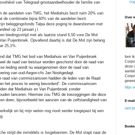
cry
svehikel van Telegraaf-grootaandeelhouder de familie van
an de aandelen van TMG, het Mediahuis bezit ruim 20% van
Over m
at de combinatie bijna 60% van de aandelen bezit.
zijn beleggingsfonds Talpa deze poging te dwarsbomen met
deel op 23 januari j.l.
een biedingsstrijd met als laatste stand 6,50 voor De Mol
Van Puijenbroek. Opvallend daarbij is dat De Mol zijn belang
aar 25,1%.
kend dat TMG
het bod van Mediahuis en Van Puijenbroek
ben i
Corpor
wel de raad van bestuur worden geschorst door de raad van
deze u
se leiding wordt nu waargenomen door de raad van
aantal
ering van oud-Aegon-cfo Jan Nooitgedagt.
Corpo
 de raad van commissarissen hadden de leden van de Raad
gewee
an het proces te weinig bevorderd”. De commissarissen
Mijn v
leiden dat Mediahuis en Van Puijenbroek zonder
ouden lanceren. Hiermee zou TMG de toezeggingen die deze
en doen, bijvoorbeeld ten aanzien van de zelfstandigheid van
E-mail
ram.pr
rkelijk en bij mijn weten nog nooit eerder toegepast bij een
g.
Boeke
che strijd die inmiddels is losgebarsten. De Mol stapt naar de