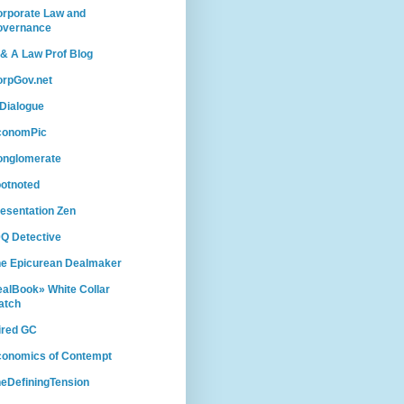
rporate Law and
overnance
& A Law Prof Blog
rpGov.net
Dialogue
conomPic
onglomerate
otnoted
esentation Zen
Q Detective
e Epicurean Dealmaker
alBook» White Collar
atch
ired GC
conomics of Contempt
eDefiningTension