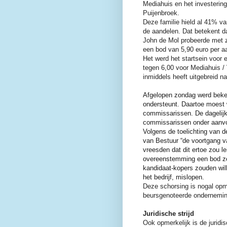
Mediahuis en het investering
Puijenbroek.
Deze familie hield al 41% v
de aandelen. Dat betekent d
John de Mol probeerde met 
een bod van 5,90 euro per aan
Het werd het startsein voor 
tegen 6,00 voor Mediahuis / 
inmiddels heeft uitgebreid n
Afgelopen zondag werd be
ondersteunt. Daartoe moest 
commissarissen. De dagelijk
commissarissen onder aanvo
Volgens de toelichting van
van Bestuur “de voortgang v
vreesden dat dit ertoe zou 
overeenstemming een bod z
kandidaat-kopers zouden will
het bedrijf, mislopen.
Deze schorsing is nogal opme
beursgenoteerde ondernemin
Juridische strijd
Ook opmerkelijk is de juridis