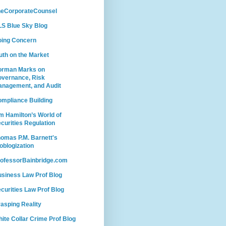
heCorporateCounsel
S Blue Sky Blog
oing Concern
uth on the Market
orman Marks on
vernance, Risk
nagement, and Audit
mpliance Building
m Hamilton’s World of
curities Regulation
omas P.M. Barnett's
oblogization
ofessorBainbridge.com
siness Law Prof Blog
curities Law Prof Blog
asping Reality
ite Collar Crime Prof Blog