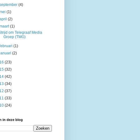
september
(4)
mei
(1)
april
(2)
maart
(1)
Strijd om Telegraaf Media
Groep (TMG)
februari
(1)
januari
(2)
16
(23)
15
(32)
14
(42)
13
(34)
12
(37)
11
(33)
10
(24)
 in deze blog