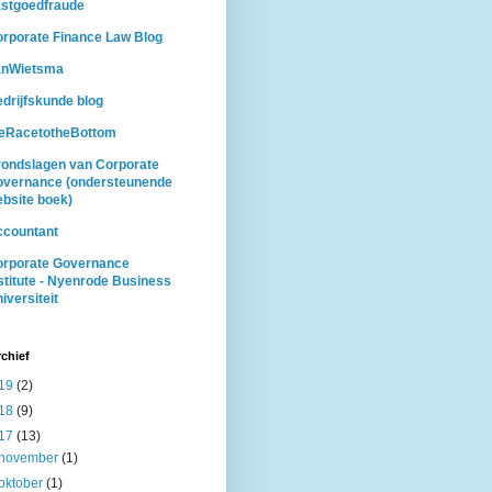
stgoedfraude
rporate Finance Law Blog
anWietsma
drijfskunde blog
heRacetotheBottom
ondslagen van Corporate
overnance (ondersteunende
bsite boek)
ccountant
orporate Governance
stitute - Nyenrode Business
iversiteit
chief
19
(2)
18
(9)
17
(13)
november
(1)
oktober
(1)