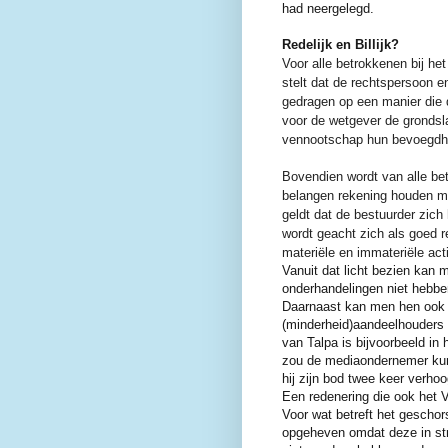
had neergelegd.
Redelijk en Billijk?
Voor alle betrokkenen bij het
stelt dat de rechtspersoon en
gedragen op een manier die doo
voor de wetgever de grondsl
vennootschap hun bevoegdh
Bovendien wordt van alle bet
belangen rekening houden me
geldt dat de bestuurder zich
wordt geacht zich als goed 
materiële en immateriële act
Vanuit dat licht bezien kan
onderhandelingen niet hebben
Daarnaast kan men hen ook ve
(minderheid)aandeelhouders 
van Talpa is bijvoorbeeld i
zou de mediaondernemer kunn
hij zijn bod twee keer verh
Een redenering die ook het 
Voor wat betreft het geschor
opgeheven omdat deze in stri