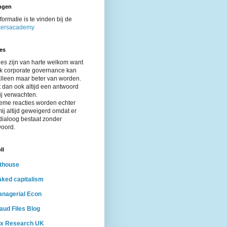
ngen
nformatie is te vinden bij de
ersacademy
es
es zijn van harte welkom want
ak corporate governance kan
alleen maar beter van worden.
 dan ook altijd een antwoord
ij verwachten.
eme reacties worden echter
ij altijd geweigerd omdat er
dialoog bestaat zonder
oord.
ll
thouse
ked capitalism
nagerial Econ
aud Files Blog
ax Research UK