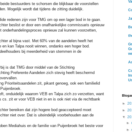
Va
eide bestuurders te schorsen die blijkbaar de voorstellen
lden.
Mogelijk wordt dat tijdens de zitting duidelijk.
Co
J
lide redenen zijn voor TMG om op een lager bod in te gaan.
echter beslist er door een onafhankelijke commissaris opnieuw
Be
et
onderhandelingsproces opnieuw zal kunnen voorzetten,
t
chter al bijna vast. Met 60% van de aandelen heeft het
Gr
ie en kan Talpa nooit winnen, ondanks een hoger bod.
G
andeelhouders bij meerderheid van stemmen in de
we
A
bij is dat TMG door middel van de Stichting
C
ichting Preferente Aandelen zich stevig heeft beschermd
In
overvallen.
Un
ng Prioriteitsaandelen zit, pikant genoeg, ook een familielid
Puijenbroek.
treft, onduidelijk waarom VEB en Talpa zich zo verzetten, want
Blogar
cs. zit er voor VEB niet in en is ook niet via de rechtbank
►
20
chter bereiken dat zijn hogere bod geaccepteerd moet
►
20
chter niet over. Dat is uiteindelijk voorbehouden aan de
▼
20
►
ebben Mediahuis en de familie van Puijenbroek het beste voor
►