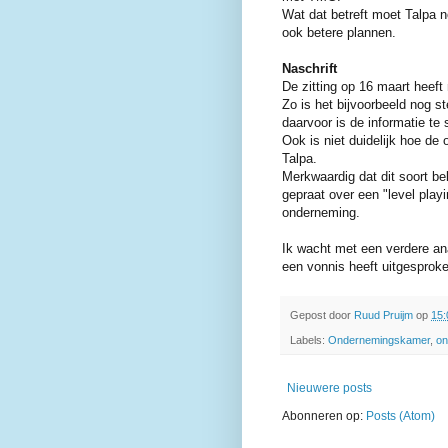
Wat dat betreft moet Talpa n
ook betere plannen.
Naschrift
De zitting op 16 maart heeft
Zo is het bijvoorbeeld nog s
daarvoor is de informatie te
Ook is niet duidelijk hoe de
Talpa.
Merkwaardig dat dit soort be
gepraat over een "level playi
onderneming.
Ik wacht met een verdere a
een vonnis heeft uitgesprok
Gepost door
Ruud Pruijm
op
15:
Labels:
Ondernemingskamer
,
on
Nieuwere posts
Abonneren op:
Posts (Atom)