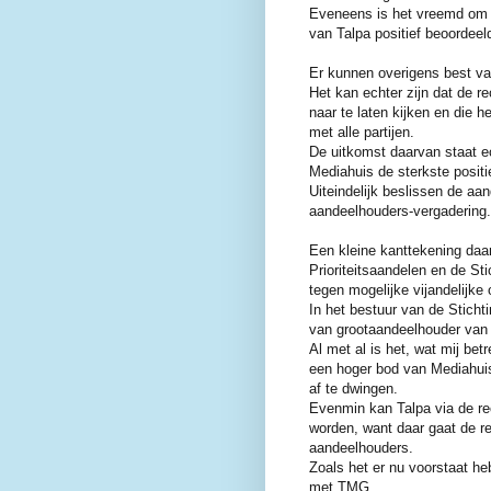
Eveneens is het vreemd om b
van Talpa positief beoordee
Er kunnen overigens best va
Het kan echter zijn dat de r
naar te laten kijken en
die h
met alle partijen.
De uitkomst daarvan staat e
Mediahuis de sterkste posit
Uiteindelijk beslissen de a
aandeelhouders-vergadering.
Een kleine kanttekening daar
Prioriteitsaandelen en de St
tegen mogelijke vijandelijke 
In het bestuur van de Stichti
van grootaandeelhouder van 
Al met al is het, wat mij be
een hoger bod van Mediahuis 
af te dwingen.
Evenmin kan Talpa via de re
worden, want daar gaat de re
aandeelhouders.
Zoals het er nu voorstaat h
met TMG.