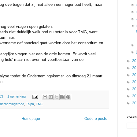
og overtuigen dat zij niet alleen een hoger bod heeft, maar
►
►
►
▼
 nog veel vragen open gelaten.
teeds niet duidelijk welk bod nu beter is voor TMG, want
 summier.
 overname gefinancierd gaat worden door het consortium en
►
►
langrijke vragen niet aan de orde komen. Er wordt veel
ng field' maar niet over het voortbestaan van de
►
20
►
20
►
20
nalyse totdat de Ondernemingskamer op dinsdag 21 maart
en.
►
20
►
20
►
20
03
1 opmerking:
►
20
dernemingsraad
,
Talpa
,
TMG
Zoeken
Homepage
Oudere posts