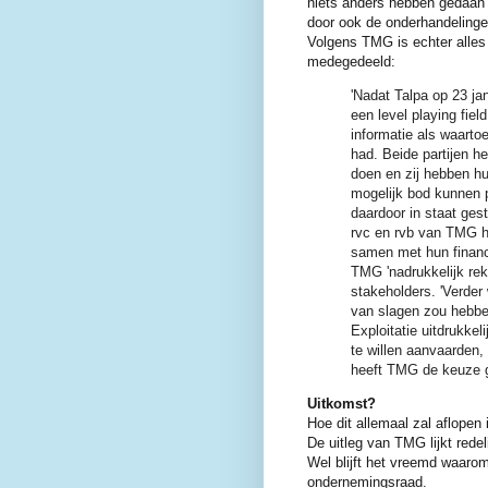
niets anders hebben gedaan 
door ook de onderhandelingen
Volgens TMG is echter alles 
medegedeeld:
'Nadat Talpa op 23 ja
een level playing fie
informatie als waarto
had. Beide partijen h
doen en zij hebben h
mogelijk bod kunnen p
daardoor in staat ges
rvc en rvb van TMG he
samen met hun financi
TMG 'nadrukkelijk re
stakeholders.
'Verder
van slagen zou hebbe
Exploitatie uitdrukke
te willen aanvaarden,
heeft TMG de keuze 
Uitkomst?
Hoe dit allemaal zal aflopen 
De uitleg van TMG lijkt redel
Wel blijft het vreemd waarom
ondernemingsraad.