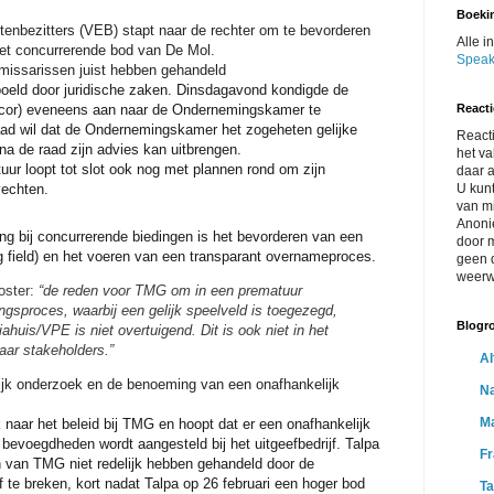
Boeki
tenbezitters (VEB) stapt naar de rechter om te bevorderen
Alle i
het concurrerende bod van De Mol.
Speak
missarissen juist hebben gehandeld
oeld door juridische zaken. Dinsdagavond kondigde de
(cor) eveneens aan naar de Ondernemingskamer te
Reacti
ad wil dat de Ondernemingskamer het zogeheten gelijke
Reacti
na de raad zijn advies kan uitbrengen.
het v
ur loopt tot slot ook nog met plannen rond om zijn
daar 
vechten.
U kunt
van m
Anoni
ng bij concurrerende biedingen is het bevorderen van een
door m
ing field) en het voeren van een transparant overnameproces.
geen 
weerw
oster:
“de reden voor TMG om in een prematuur
ngsproces, waarbij een gelijk speelveld is toegezegd,
Blogro
ahuis/VPE is niet overtuigend. Dit is ook niet in het
ar stakeholders.”
Al
ijk onderzoek en de benoeming van een onafhankelijk
Na
Ma
naar het beleid bij TMG en hoopt dat er een onafhankelijk
evoegdheden wordt aangesteld bij het uitgeefbedrijf. Talpa
Fr
 van TMG niet redelijk hebben gehandeld door de
f te breken, kort nadat Talpa op 26 februari een hoger bod
T