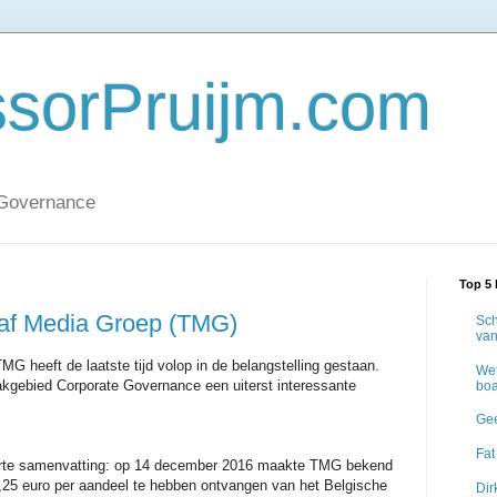
ssorPruijm.com
 Governance
Top 5 
aaf Media Groep (TMG)
Sch
van
 heeft de laatste tijd volop in de belangstelling gestaan.
Wet
vakgebied Corporate Governance een uiterst interessante
boa
Gee
Fat
orte samenvatting: op 14 december 2016 maakte TMG bekend
25 euro per aandeel te hebben ontvangen van het Belgische
Dir