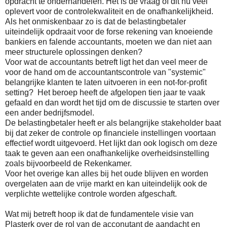
opdracht te onderhandelen. Het is de vraag of dit nu veel
oplevert voor de controlekwaliteit en de onafhankelijkheid.
Als het onmiskenbaar zo is dat de belastingbetaler
uiteindelijk opdraait voor de forse rekening van knoeiende
bankiers en falende accountants, moeten we dan niet aan
meer structurele oplossingen denken?
Voor wat de accountants betreft ligt het dan veel meer de
voor de hand om de accountantscontrole van "systemic"
belangrijke klanten te laten uitvoeren in een not-for-profit
setting? Het beroep heeft de afgelopen tien jaar te vaak
gefaald en dan wordt het tijd om de discussie te starten over
een ander bedrijfsmodel.
De belastingbetaler heeft er als belangrijke stakeholder baat
bij dat zeker de controle op financiele instellingen voortaan
effectief wordt uitgevoerd. Het lijkt dan ook logisch om deze
taak te geven aan een onafhankelijke overheidsinstelling
zoals bijvoorbeeld de Rekenkamer.
Voor het overige kan alles bij het oude blijven en worden
overgelaten aan de vrije markt en kan uiteindelijk ook de
verplichte wettelijke controle worden afgeschaft.
Wat mij betreft hoop ik dat de fundamentele visie van
Plasterk over de rol van de acconutant de aandacht en