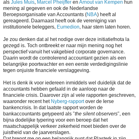
als
Jules Muis
,
Marcel Pheijffer
en
Arnout van Kempen
hun
mening al gegeven en ook de Nederlandse
Beroepsorganisatie van Accountants (
NBA
) heeft al
gereageerd. Daarnaast heeft ook de vereniging van
institutionele beleggers,
Eumedion
, haar stem laten horen.
Je zou denken dat al het nodige over deze initiatiefnota la
gezegd is. Toch ontbreekt er naar mijn mening nog het
perspectief vanuit het vakgebied corporate governance.
Daarin wordt de controlerend accountant gezien als een
belangrijke poortwachter en een eerste verdedigingslinie
tegen onjuiste financiele verslaggeving.
Het is denk ik voor iedereen inmiddels wel duidelijk dat de
accountants hebben gefaald in de aanloop naar de
financiele crisis. Daarover zijn al vele rapporten geschreven,
waaronder recent het
Nyberg-rapport
over de Ierse
bankencrisis. In dat laatste rapport worden de
bankaccountants getypeerd als "
the silent observers
", een
bijna dodelijke typering voor een beroep dat het
maatschappelijk verkeer zekerheid moet bieden over de
juistheid van de jaarverslagen.
Dat brengt me op een belangrijk punt dat Plasterk in zijn