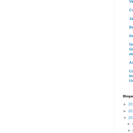
Va
Co
J
Be
t
Gr
G
we
A
C
In
Un
Blogar
►
20
►
20
▼
20
►
▼