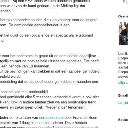
binden. Bij een AEX-fonds worden aandelen gemiddeld
Fat
op weer van de hand gedaan. In de Midkap ligt dat
aanden."
Over m
 betrokken aandeelhouder, die zich vastlegt voor de langere
droom. De gemiddelde aandeelhouder is een
artikel duidt op een opvallende en spectaculaire uitkomst
nd.
ben i
dat voor het onderzoek is geput uit de gemiddelde dagelijkse
Corpor
rgelijken met de hoeveelheid uitstaande aandelen. Dat heeft
deze u
 een periode van 10 maanden.
aantal
uit de bevindingen kan trekken is dat een aandeel gemiddeld
Corpo
ndeld wordt.
gewee
e mededeling dat de aandeelhouder gemiddeld 5 maanden een
Mijn v
oopsnelheid met aanhoudtijd.
E-mail
eel gemiddeld elke 5 maanden verhandeld wordt is ook niet
 lijken. Ook in andere landen zien we een soortgelijke trend
ram.pr
nieuws en zeker geen uniek "Nederlands" fenomeen.
 beter de resultaten van
een onderzoek
door Frans de Roon
Boeke
versiteit van Tilburg kunnen bestuderen. Deze hebben
ondsen en vermogensbeheerder Nederlandse aandelen in de