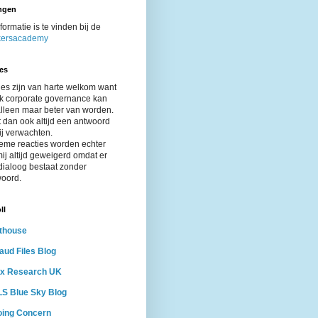
ngen
nformatie is te vinden bij de
ersacademy
es
es zijn van harte welkom want
ak corporate governance kan
alleen maar beter van worden.
 dan ook altijd een antwoord
ij verwachten.
eme reacties worden echter
ij altijd geweigerd omdat er
dialoog bestaat zonder
oord.
ll
thouse
aud Files Blog
ax Research UK
S Blue Sky Blog
oing Concern