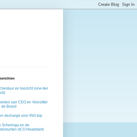
berichten
 bestuur en toezicht (one-tier
rd)
eiden van CEO en Voorzitter
 de Board
n decharge voor ING-top
k Scheringa en de
ptomunten (ICO Headstart)