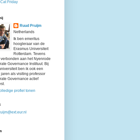
 Cat Friday
ij
Ruud Pruijm
Netherlands
Ik ben emeritus
hoogleraar van de
Erasmus Universiteit
Rotterdam. Tevens
k verbonden aan het Nyenrode
ate Governance Instituut. Bij
niversiteit ben ik ook een
 jaren als visiting professor
rate Governance actief
st.
olledige profiel tonen
:
uijm@ext.eur.nl
n