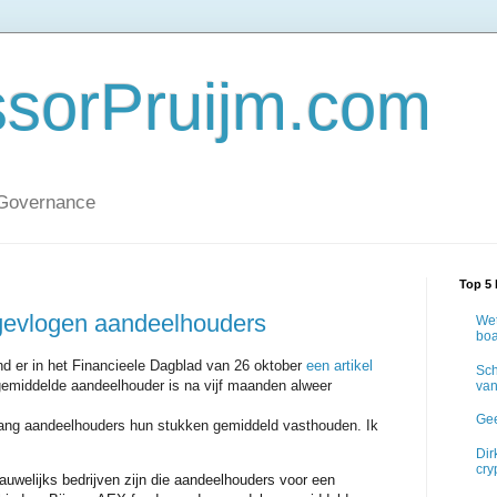
ssorPruijm.com
 Governance
Top 5 
gevlogen aandeelhouders
Wet
boa
d er in het Financieele Dagblad van 26 oktober
een artikel
Sch
 gemiddelde aandeelhouder is na vijf maanden alweer
van
Gee
lang aandeelhouders hun stukken gemiddeld vasthouden. Ik
Dir
cry
 nauwelijks bedrijven zijn die aandeelhouders voor een