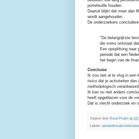
portefeuille houden.
Daaruit blijkt dat meer dan 8
wordt aangehouden.
De onderzoekers concluderen 
"De belangrijkste bevi
die soms ontstaat dat 
Een opsplitsing naar 
periode dat een Nede
het begin van de finan
Conclusie
Ik zou niet al te vlug in een
risico dat je activiteiten d
methodologisch verantwoord
Ik kan nu niet anders concl
heeft opgeblazen voor de vo
Dat is slecht onderzoek en o
Gepost door
Ruud Pruijm
op
16:
Labels:
aandeelhoudersbetrokke