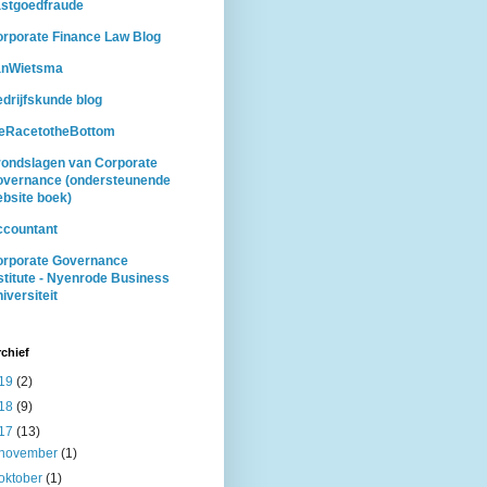
stgoedfraude
rporate Finance Law Blog
anWietsma
drijfskunde blog
heRacetotheBottom
ondslagen van Corporate
overnance (ondersteunende
bsite boek)
ccountant
orporate Governance
stitute - Nyenrode Business
iversiteit
chief
19
(2)
18
(9)
17
(13)
november
(1)
oktober
(1)