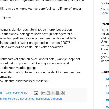
Boeki
0|% van de omvang van de portefeuilles, vijf jaar of langer
Alle i
Speak
fijntjes:
Reacti
nding is dat de resultaten niet de indruk bevestigen
Reacti
institutionele beleggers korte termijn beleggers zijn.
het v
daar 
periodes geeft een vergelijkbaar beeld – de gemiddelde
U kunt
rlands aandeel wordt aangehouden is sinds 2007/8,
van m
ciële wereldwijde crisis, niet korter geworden."
Anoni
door m
geen 
 krantenartikel spreken over "onderzoek", want je loopt het
weerw
an inderdaad langs de maatlat van goed onderbouwd
 onderzoek worden gelegd.
uderen dat men op basis van domme denkfout een verhaal
Blogro
orpagina.
Al
ok slechte onderzoeksjournalistiek.
Fr
55
Geen opmerkingen:
T
nheid
,
corporate governance
,
institutionele beleggers
CL
G