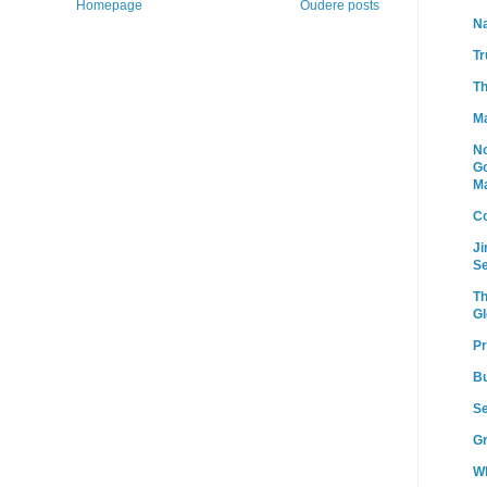
Homepage
Oudere posts
Na
Tr
T
Ma
N
Go
Ma
Co
Ji
Se
Th
Gl
Pr
Bu
Se
Gr
Wh