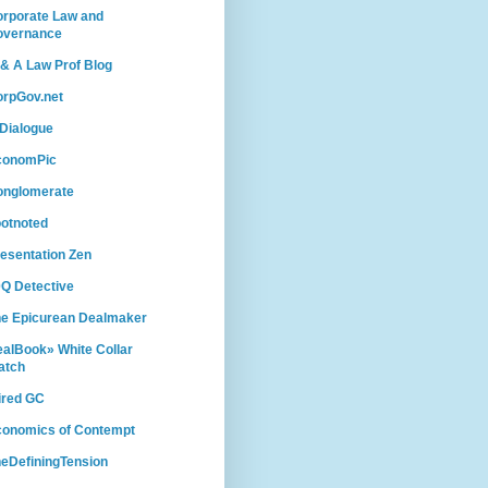
rporate Law and
overnance
& A Law Prof Blog
rpGov.net
Dialogue
conomPic
onglomerate
otnoted
esentation Zen
Q Detective
e Epicurean Dealmaker
alBook» White Collar
atch
ired GC
conomics of Contempt
eDefiningTension