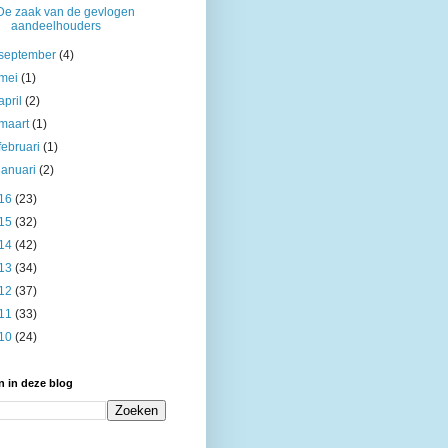
De zaak van de gevlogen
aandeelhouders
september
(4)
mei
(1)
april
(2)
maart
(1)
februari
(1)
januari
(2)
16
(23)
15
(32)
14
(42)
13
(34)
12
(37)
11
(33)
10
(24)
 in deze blog