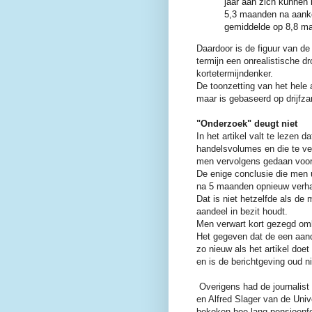
j
aar
aa
n
zi
ch kunnen 
5,3 maanden na aanko
gemiddelde op 8,8 m
Daardoor is de figuur van de
termijn een onrealistische 
kortetermijndenker.
De toonzetting van het hele 
maar is gebaseerd op drijfza
"Onderzoek" deugt niet
In het artikel valt te lezen 
handelsvolumes en die te ve
men vervolgens gedaan voor
De enige conclusie die men 
na 5 maanden opnieuw verha
Dat is niet hetzelfde als d
aandeel in bezit houdt.
Men verwart kort gezegd oml
Het gegeven dat de een aand
zo nieuw als het artikel doet
en is de berichtgeving oud 
Overigens had de journalist
en Alfred Slager van de Uni
bekeken hoe lang pensioenf