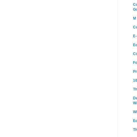
Co
G
M 
Co
E-
E
C
Fo
Pr
10
Th
De
W
W
E
Th