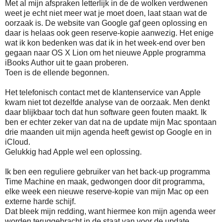
Met al mijn afspraken letterlijk in de de wolken verdwenen
weet je echt niet meer wat je moet doen, laat staan wat de
oorzaak is. De website van Google gaf geen oplossing en
daar is helaas ook geen reserve-kopie aanwezig. Het enige
wat ik kon bedenken was dat ik in het week-end over ben
gegaan naar OS X Lion om het nieuwe Apple programma
iBooks Author uit te gaan proberen.
Toen is de ellende begonnen.
Het telefonisch contact met de klantenservice van Apple
kwam niet tot dezelfde analyse van de oorzaak. Men denkt
daar blijkbaar toch dat hun software geen fouten maakt. Ik
ben er echter zeker van dat na de update mijn Mac spontaan
drie maanden uit mijn agenda heeft gewist op Google en in
iCloud.
Gelukkig had Apple wel een oplossing.
Ik ben een reguliere gebruiker van het back-up programma
Time Machine en maak, gedwongen door dit programma,
elke week een nieuwe reserve-kopie van mijn Mac op een
externe harde schijf.
Dat bleek mijn redding, want hiermee kon mijn agenda weer
worden teruggebracht in de staat van voor de update.