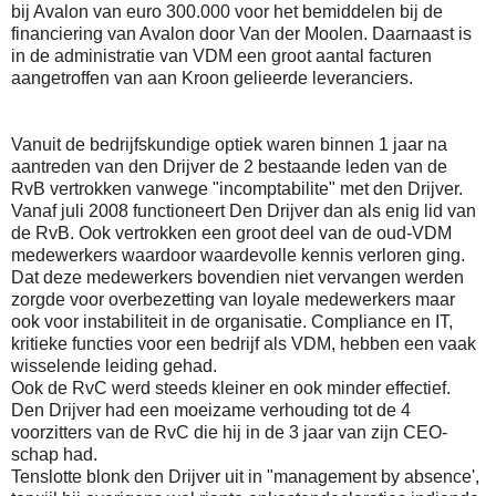
bij Avalon van euro 300.000 voor het bemiddelen bij de
financiering van Avalon door Van der Moolen. Daarnaast is
in de administratie van VDM een groot aantal facturen
aangetroffen van aan Kroon gelieerde leveranciers.
Vanuit de bedrijfskundige optiek waren binnen 1 jaar na
aantreden van den Drijver de 2 bestaande leden van de
RvB vertrokken vanwege "incomptabilite" met den Drijver.
Vanaf juli 2008 functioneert Den Drijver dan als enig lid van
de RvB. Ook vertrokken een groot deel van de oud-VDM
medewerkers waardoor waardevolle kennis verloren ging.
Dat deze medewerkers bovendien niet vervangen werden
zorgde voor overbezetting van loyale medewerkers maar
ook voor instabiliteit in de organisatie. Compliance en IT,
kritieke functies voor een bedrijf als VDM, hebben een vaak
wisselende leiding gehad.
Ook de RvC werd steeds kleiner en ook minder effectief.
Den Drijver had een moeizame verhouding tot de 4
voorzitters van de RvC die hij in de 3 jaar van zijn CEO-
schap had.
Tenslotte blonk den Drijver uit in "management by absence',