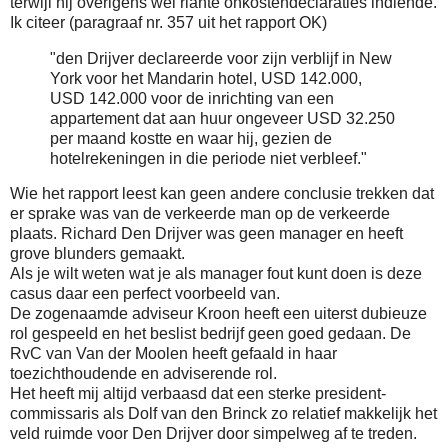
terwijl hij overigens wel riante onkostendeclaraties indiende.
Ik citeer (paragraaf nr. 357 uit het rapport OK)
"den Drijver declareerde voor zijn verblijf in New
York voor het Mandarin hotel, USD 142.000,
USD 142.000 voor de inrichting van een
appartement dat aan huur ongeveer USD 32.250
per maand kostte en waar hij, gezien de
hotelrekeningen in die periode niet verbleef."
Wie het rapport leest kan geen andere conclusie trekken dat
er sprake was van de verkeerde man op de verkeerde
plaats. Richard Den Drijver was geen manager en heeft
grove blunders gemaakt.
Als je wilt weten wat je als manager fout kunt doen is deze
casus daar een perfect voorbeeld van.
De zogenaamde adviseur Kroon heeft een uiterst dubieuze
rol gespeeld en het beslist bedrijf geen goed gedaan. De
RvC van Van der Moolen heeft gefaald in haar
toezichthoudende en adviserende rol.
Het heeft mij altijd verbaasd dat een sterke president-
commissaris als Dolf van den Brinck zo relatief makkelijk het
veld ruimde voor Den Drijver door simpelweg af te treden.