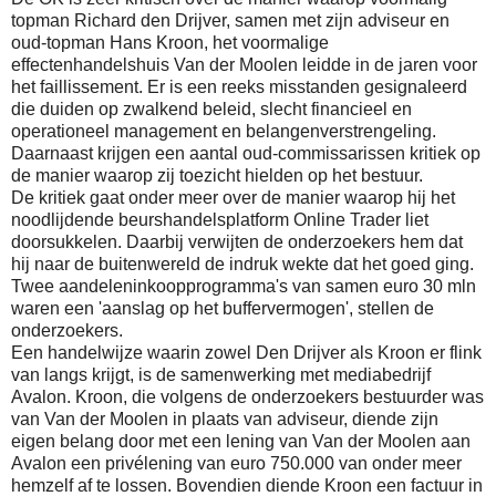
topman Richard den Drijver, samen met zijn adviseur en
oud-topman Hans Kroon, het voormalige
effectenhandelshuis Van der Moolen leidde in de jaren voor
het faillissement.
Er is een reeks misstanden gesignaleerd
die duiden op zwalkend beleid, slecht financieel en
operationeel management en belangenverstrengeling.
Daarnaast krijgen een aantal oud-commissarissen kritiek op
de manier waarop zij toezicht hielden op het bestuur.
De kritiek gaat onder meer over de manier waarop hij het
noodlijdende beurshandelsplatform Online Trader liet
doorsukkelen. Daarbij verwijten de onderzoekers hem dat
hij naar de buitenwereld de indruk wekte dat het goed ging.
Twee aandeleninkoopprogramma's van samen euro 30 mln
waren een 'aanslag op het buffervermogen', stellen de
onderzoekers.
Een handelwijze waarin zowel Den Drijver als Kroon er flink
van langs krijgt, is de samenwerking met mediabedrijf
Avalon. Kroon, die volgens de onderzoekers bestuurder was
van Van der Moolen in plaats van adviseur, diende zijn
eigen belang door met een lening van Van der Moolen aan
Avalon een privélening van euro 750.000 van onder meer
hemzelf af te lossen. Bovendien diende Kroon een factuur in