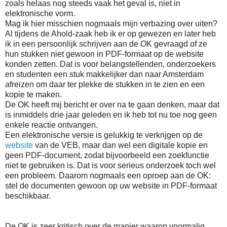
zoals helaas nog steeds vaak het geval is, niet in
elektronische vorm.
Mag ik hier misschien nogmaals mijn verbazing over uiten?
Al tijdens de Ahold-zaak heb ik er op gewezen en later heb
ik in een persoonlijk schrijven aan de OK gevraagd of ze
hun stukken niet gewoon in PDF-formaat op de website
konden zetten. Dat is voor belangstellenden, onderzoekers
en studenten een stuk makkelijker dan naar Amsterdam
afreizen om daar ter plekke de stukken in te zien en een
kopie te maken.
De OK heeft mij bericht er over na te gaan denken, maar dat
is inmiddels drie jaar geleden en ik heb tot nu toe nog geen
enkele reactie ontvangen.
Een elektronische versie is gelukkig te verkrijgen op de
website
van de VEB, maar dan wel een digitale kopie en
geen PDF-document, zodat bijvoorbeeld een zoekfunctie
niet te gebruiken is. Dat is voor serieus onderzoek toch wel
een probleem. Daarom nogmaals een oproep aan de OK:
stel de documenten gewoon op uw website in PDF-formaat
beschikbaar.
De OK is zeer kritisch over de manier waarop voormalig